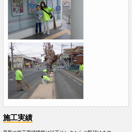
リクルート新卒情報を修正
リクルートの新卒情報を一部修正しました。
2017/3/30
マイナビリンクを追加
マイナビリンクを追加しました。
2017/2/10
動画を追加
会社紹介動画を追加しました。
2016/11/10
ニュースを追加
埼玉県優秀建設工事施工業者表彰を追加しました。
2016/08/02
埼玉県エコアップ認定書を追加
埼玉県エコアップ認定書を追加しました。
施工実績
2016/07/29
お問い合わせオープン