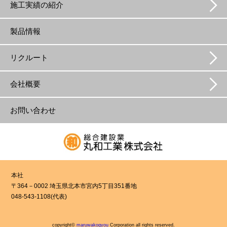
施工実績の紹介
製品情報
リクルート
会社概要
お問い合わせ
本社
〒364－0002 埼玉県北本市宮内5丁目351番地
048-543-1108(代表)
copyright©
maruwakogyou
Corporation all rights reserved.